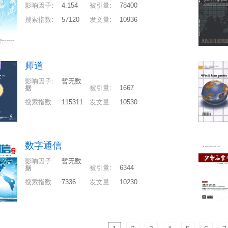
影响因子
:
4.154
被引量
:
78400
搜索指数
:
57120
发文量
:
10936
师道
影响因子
:
暂无数
据
被引量
:
1667
搜索指数
:
115311
发文量
:
10530
数字通信
影响因子
:
暂无数
据
被引量
:
6344
搜索指数
:
7336
发文量
:
10230