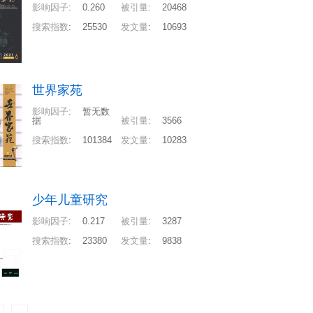
影响因子
:
0.260
被引量
:
20468
搜索指数
:
25530
发文量
:
10693
世界家苑
影响因子
:
暂无数
据
被引量
:
3566
搜索指数
:
101384
发文量
:
10283
少年儿童研究
影响因子
:
0.217
被引量
:
3287
搜索指数
:
23380
发文量
:
9838