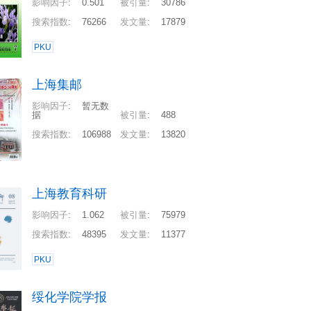
影响因子
:
0.501
被引量
:
30786
搜索指数
:
76266
发文量
:
17879
PKU
上海集邮
影响因子
:
暂无数
据
被引量
:
488
搜索指数
:
106988
发文量
:
13820
上海教育科研
影响因子
:
1.062
被引量
:
75979
搜索指数
:
48395
发文量
:
11377
PKU
绥化学院学报