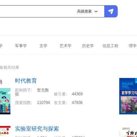
高级搜索
学
军事学
文学
艺术学
历史学
信息工程
理学
5条相关结果
时代教育
影响因子
:
暂无数
据
被引量
:
44369
搜索指数
:
110794
发文量
:
47936
实验室研究与探索