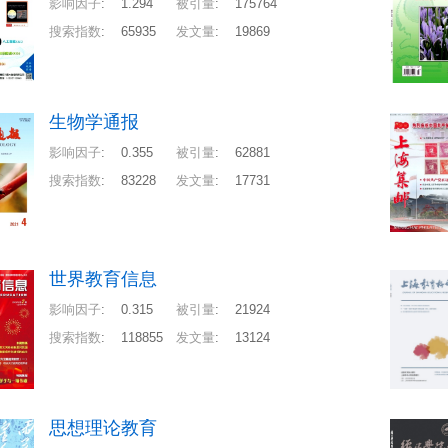
影响因子
:
1.294
被引量
:
175764
搜索指数
:
65935
发文量
:
19869
生物学通报
影响因子
:
0.355
被引量
:
62881
搜索指数
:
83228
发文量
:
17731
世界教育信息
影响因子
:
0.315
被引量
:
21924
搜索指数
:
118855
发文量
:
13124
思想理论教育