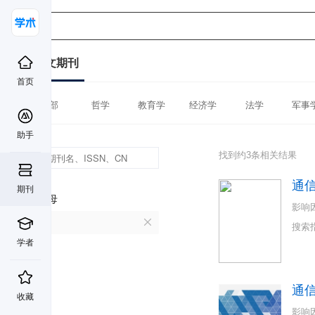
中文期刊
首页
全部
哲学
教育学
经济学
法学
军事
助手
找到约3条相关结果
通
期刊
首字母
影响
T
搜索
学者
通
收藏
影响