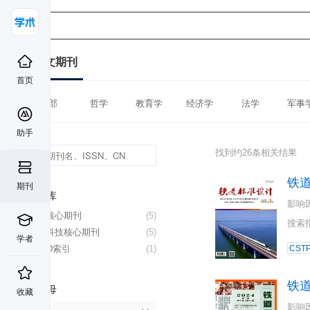
中文期刊
首页
全部
哲学
教育学
经济学
法学
军事
助手
找到约26条相关结果
铁
期刊
数据库
影响
北大核心期刊
(5)
搜索
中国科技核心期刊
(5)
学者
CSCD索引
(1)
CST
铁
首字母
收藏
影响