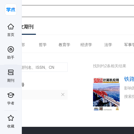
中文期刊
首页
全部
哲学
教育学
经济学
法学
军事
助手
找到约2条相关结果
铁
期刊
首字母
影响
T
搜索
学者
收藏