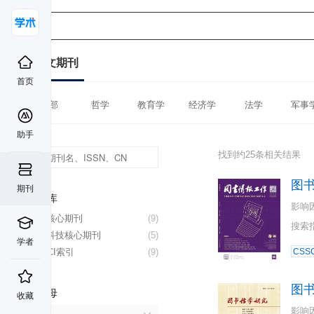
中文期刊
首页
全部
哲学
教育学
经济学
法学
军事
助手
找到约25条相关结果
图
期刊
数据库
影响
北大核心期刊
(9)
搜索
中国科技核心期刊
(5)
学者
CSSCI索引
(9)
CSSC
图
首字母
收藏
影响