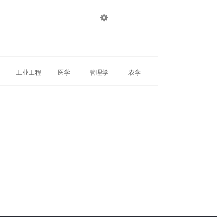

登录
注册
工业工程
医学
管理学
农学