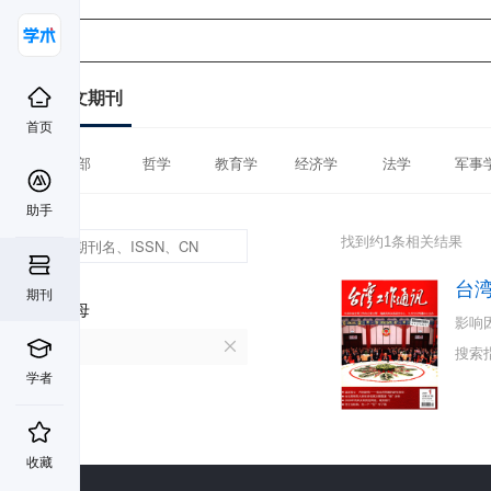
中文期刊
首页
全部
哲学
教育学
经济学
法学
军事
助手
找到约1条相关结果
台
期刊
首字母
影响
T
搜索
学者
收藏