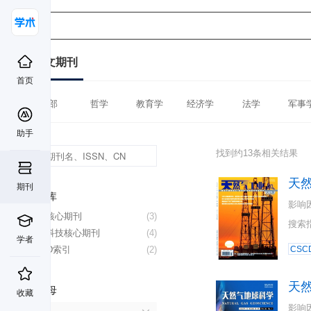
中文期刊
首页
全部
哲学
教育学
经济学
法学
军事
助手
找到约13条相关结果
天
期刊
数据库
影响
北大核心期刊
(3)
搜索
中国科技核心期刊
(4)
学者
CSCD索引
(2)
CSC
天
首字母
收藏
影响