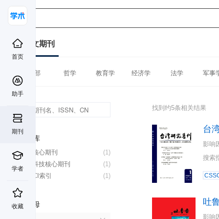
中文期刊
首页
全部
哲学
教育学
经济学
法学
军事
助手
找到约5条相关结果
台
期刊
数据库
影响
北大核心期刊
(1)
搜索
中国科技核心期刊
(1)
学者
CSSCI索引
(1)
CSSC
吐
首字母
收藏
影响