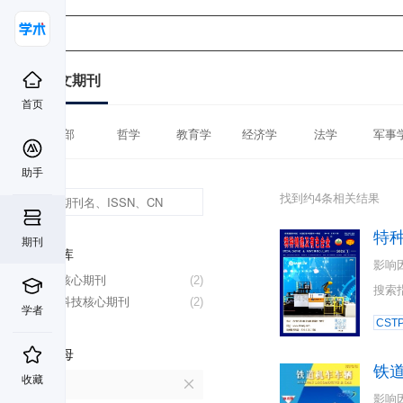
中文期刊
首页
全部
哲学
教育学
经济学
法学
军事
助手
找到约4条相关结果
特
期刊
数据库
影响
北大核心期刊
(2)
搜索
中国科技核心期刊
(2)
学者
CST
首字母
铁
收藏
T
影响