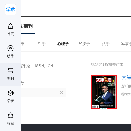
中文期刊
首页
全部
哲学
心理学
经济学
法学
军事
助手
找到约1条相关结果
天
期刊
首字母
影响
T
搜索
学者
收藏