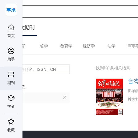
中文期刊
首页
全部
哲学
教育学
经济学
法学
军事
助手
找到约1条相关结果
台
期刊
首字母
影响
T
搜索
学者
收藏