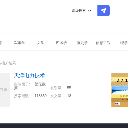
高级搜索
学
军事学
文学
艺术学
历史学
信息工程
理学
条相关结果
天津电力技术
影响因子
:
暂无数
据
被引量
:
55
搜索指数
:
118659
发文量
:
18