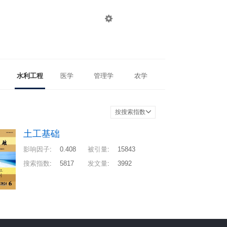

登录
注册
水利工程
医学
管理学
农学
按搜索指数
土工基础
影响因子
:
0.408
被引量
:
15843
搜索指数
:
5817
发文量
:
3992