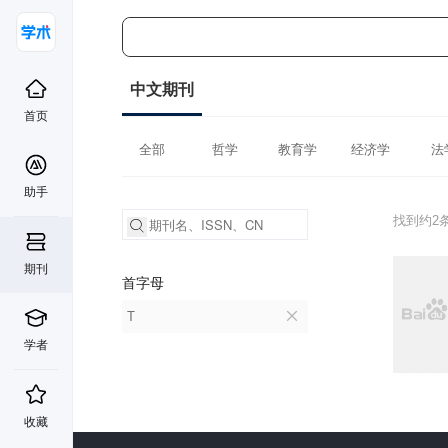
中文期刊
首页
全部
哲学
教育学
经济学
法
助手
找到约2
期刊
首字母
T
学者
收藏