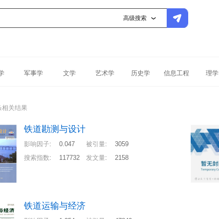
高级搜索
学
军事学
文学
艺术学
历史学
信息工程
理学
条相关结果
铁道勘测与设计
影响因子
:
0.047
被引量
:
3059
搜索指数
:
117732
发文量
:
2158
铁道运输与经济