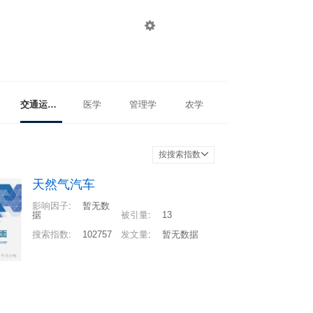

登录
注册
交通运输工程
医学
管理学
农学
按搜索指数
天然气汽车
影响因子
:
暂无数
据
被引量
:
13
搜索指数
:
102757
发文量
:
暂无数据