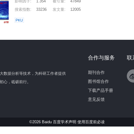
影响因子
:
1.354
被引量
:
47849
搜索指数
:
33236
发文量
:
12005
PKU
合作与服务
联
期刊合作
大数据分析等技术，为科研工作者提供
图书馆合作
初心，砥砺前行。
下载产品手册
意见反馈
©2026 Baidu 百度学术声明
使用百度前必读