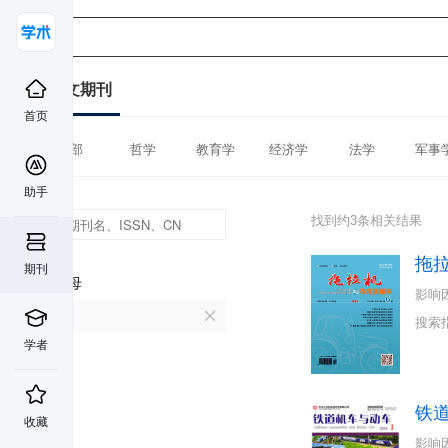
中文期刊
首页
全部
哲学
教育学
经济学
法学
军事
助手
找到约3条相关结果
拖
期刊
首字母
影响
T
搜索
学者
铁
收藏
影响