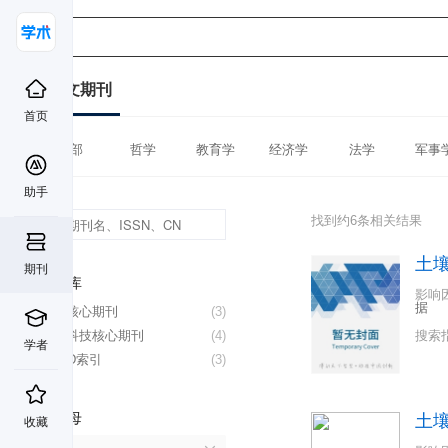
中文期刊
首页
全部
哲学
教育学
经济学
法学
军事
助手
找到约6条相关结果
土
期刊
数据库
影响
据
北大核心期刊
(3)
中国科技核心期刊
(4)
搜索
学者
CSCD索引
(3)
首字母
土
收藏