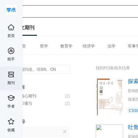
中文期刊
首页
全部
哲学
教育学
经济学
法学
军事
助手
找到约3条相关结果
探
期刊
数据库
影响
北大核心期刊
(2)
搜索
CSSCI索引
(2)
学者
CSSC
首字母
吐
收藏
T
影响