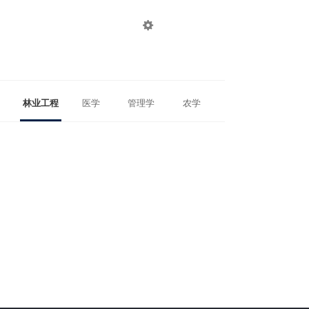

登录
注册
林业工程
医学
管理学
农学