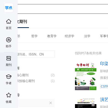
中文期刊
首页
全部
哲学
教育学
经济学
法学
军事
助手
找到约7条相关结果
印
期刊
数据库
影响
北大核心期刊
(2)
搜索
中国科技核心期刊
(1)
学者
CST
首字母
演
收藏
Y
影响