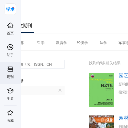
中文期刊
首页
全部
哲学
教育学
经济学
法学
军事
助手
找到约9条相关结果
园
期刊
首字母
影响
Y
搜索
学者
园
收藏
影响