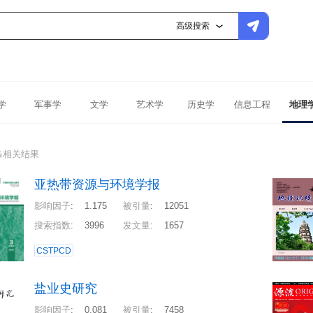
高级搜索
学
军事学
文学
艺术学
历史学
信息工程
地理
条相关结果
亚热带资源与环境学报
影响因子
:
1.175
被引量
:
12051
搜索指数
:
3996
发文量
:
1657
CSTPCD
盐业史研究
影响因子
:
0.081
被引量
:
7458