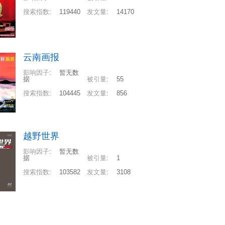
搜索指数
:
119440
发文量
:
14170
云南画报
影响因子
:
暂无数
据
被引量
:
55
搜索指数
:
104445
发文量
:
856
越野世界
影响因子
:
暂无数
据
被引量
:
1
搜索指数
:
103582
发文量
:
3108