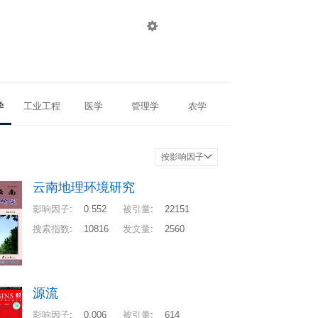

登录
注册
学
工业工程
医学
管理学
农学
按影响因子
云南地理环境研究
影响因子
:
0.552
被引量
:
22151
搜索指数
:
10816
发文量
:
2560
源流
影响因子
:
0.006
被引量
:
614