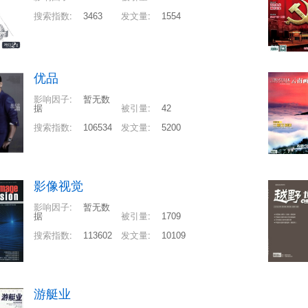
搜索指数
:
3463
发文量
:
1554
优品
影响因子
:
暂无数
据
被引量
:
42
搜索指数
:
106534
发文量
:
5200
影像视觉
影响因子
:
暂无数
据
被引量
:
1709
搜索指数
:
113602
发文量
:
10109
游艇业