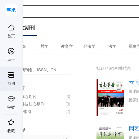
中文期刊
首页
全部
哲学
教育学
经济学
法学
军事
助手
找到约9条相关结果
云
期刊
数据库
影响
北大核心期刊
(3)
搜索
中国科技核心期刊
(3)
学者
CSCD索引
(2)
园
首字母
收藏
影响