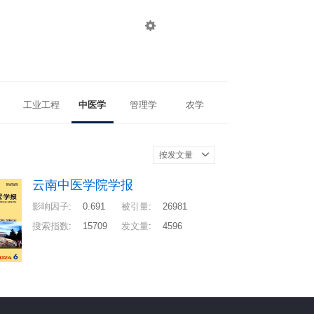

登录
注册
工业工程
中医学
管理学
农学
按发文量
云南中医学院学报
影响因子
:
0.691
被引量
:
26981
搜索指数
:
15709
发文量
:
4596