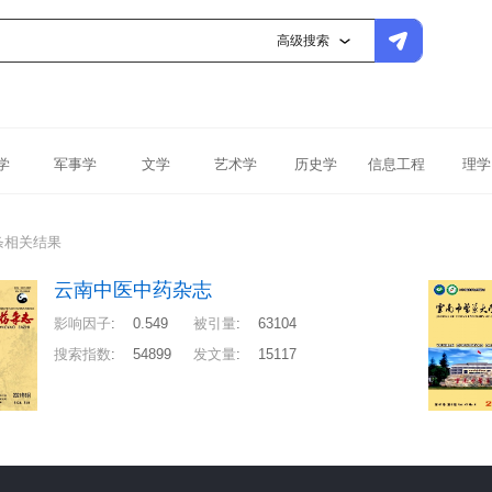
高级搜索
学
军事学
文学
艺术学
历史学
信息工程
理学
条相关结果
云南中医中药杂志
影响因子
:
0.549
被引量
:
63104
搜索指数
:
54899
发文量
:
15117