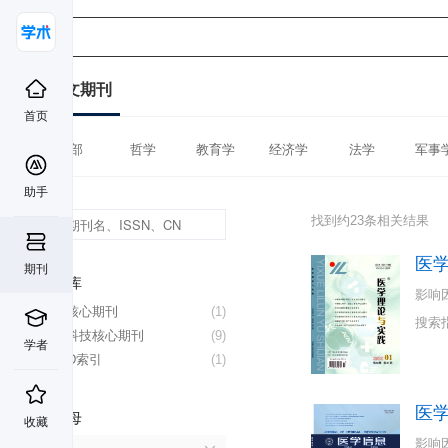
中文期刊
首页
全部
哲学
教育学
经济学
法学
军事
助手
找到约23条相关结果
医
期刊
数据库
影响
北大核心期刊
(1)
搜索
中国科技核心期刊
(9)
学者
CSCD索引
(1)
医
首字母
收藏
影响