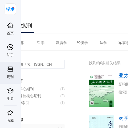
中文期刊
首页
全部
哲学
教育学
经济学
法学
军事
助手
找到约6条相关结果
亚
期刊
数据库
影响
北大核心期刊
(1)
搜索
中国科技核心期刊
(2)
学者
CSCD索引
(1)
药
首字母
收藏
影响