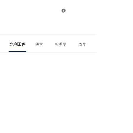

登录
注册
水利工程
医学
管理学
农学