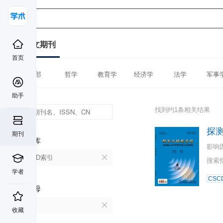
中文期刊
首页
全部
哲学
教育学
经济学
法学
军事
助手
找到约1条相关结果
探
期刊
数据库
影响
CSCD索引
搜索
学者
CSC
首字母
T
收藏