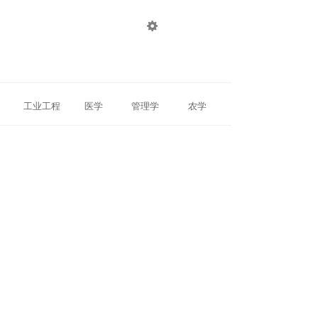

登录
注册
工业工程
医学
管理学
农学