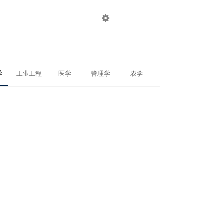

登录
注册
学
工业工程
医学
管理学
农学