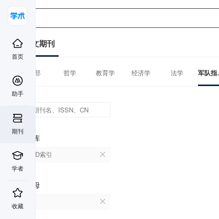
中文期刊
首页
全部
哲学
教育学
经济学
法学
军
助手
期刊
数据库
CSCD索引
学者
首字母
V
收藏