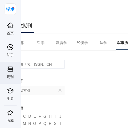
中文期刊
首页
全部
哲学
教育学
经济学
法学
军事历
助手
期刊
数据库
CSCD索引
学者
首字母
A
B
C
D
E
F
G
H
I
J
收藏
K
L
M
N
O
P
Q
R
S
T