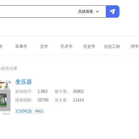
高级搜索
学
军事学
文学
艺术学
历史学
信息工程
理学
条相关结果
变压器
影响因子
:
1.883
被引量
:
35901
搜索指数
:
26799
发文量
:
11414
CSTPCD
PKU