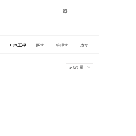

登录
注册
电气工程
医学
管理学
农学
按被引量