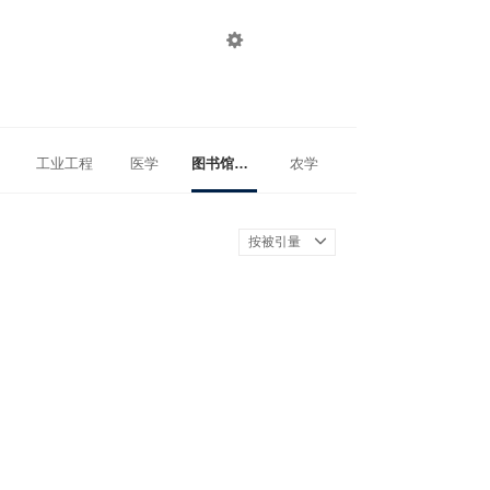

登录
注册
工业工程
医学
图书馆、情报与档案管理
农学
按被引量