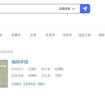
高级搜索
学
军事学
文学
艺术学
历史学
信息工程
理学
条相关结果
编辑学报
影响因子
:
1.962
被引量
:
62886
搜索指数
:
20462
发文量
:
7355
CSSCI
CSTPCD
PKU