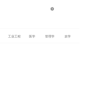

登录
注册
工业工程
医学
管理学
农学