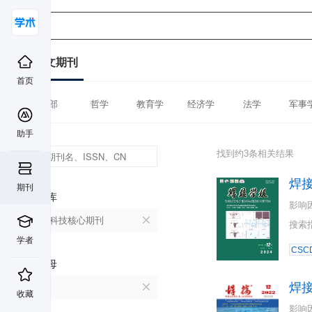
中文期刊
首页
全部
哲学
教育学
经济学
法学
军事
助手
找到约3条相关结果
焊
期刊
数据库
影响
中国科技核心期刊
搜索
学者
CSC
首字母
焊
H
收藏
影响