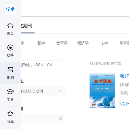
中文期刊
首页
全部
哲学
教育学
经济学
法学
军事
助手
找到约1条相关结果
海
期刊
数据库
影响
中国科技核心期刊
搜索
学者
CST
首字母
H
收藏