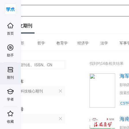
中文期刊
首页
全部
哲学
教育学
经济学
法学
军事
助手
找到约14条相关结果
海
期刊
数据库
影响
中国科技核心期刊
搜索
学者
CST
首字母
海
H
收藏
影响