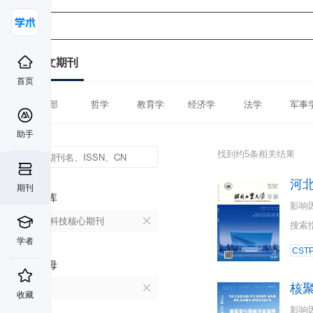
中文期刊
首页
全部
哲学
教育学
经济学
法学
军事
助手
找到约5条相关结果
河
期刊
数据库
影响
中国科技核心期刊
搜索
学者
CST
首字母
核
H
收藏
影响