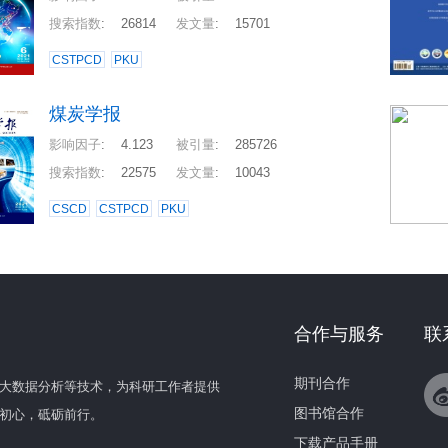
搜索指数
:
26814
发文量
:
15701
CSTPCD
PKU
煤炭学报
影响因子
:
4.123
被引量
:
285726
搜索指数
:
22575
发文量
:
10043
CSCD
CSTPCD
PKU
合作与服务
联
期刊合作
大数据分析等技术，为科研工作者提供
图书馆合作
初心，砥砺前行。
下载产品手册