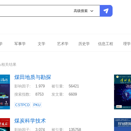
高级搜索
学
军事学
文学
艺术学
历史学
信息工程
理学
条相关结果
煤田地质与勘探
影响因子
:
1.979
被引量
:
56421
搜索指数
:
8753
发文量
:
6609
CSTPCD
PKU
煤炭科学技术
影响因子
:
3.074
被引量
:
135758