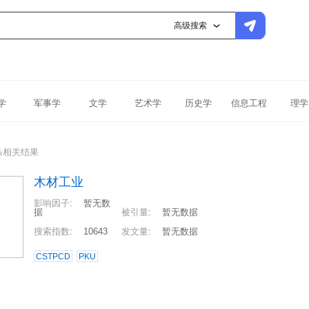
高级搜索
学
军事学
文学
艺术学
历史学
信息工程
理学
条相关结果
木材工业
影响因子
:
暂无数
据
被引量
:
暂无数据
搜索指数
:
10643
发文量
:
暂无数据
CSTPCD
PKU