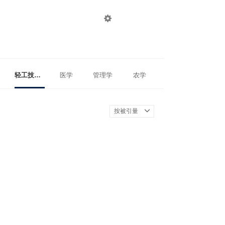

登录
注册
轻工技术与工程
医学
管理学
农学
按被引量