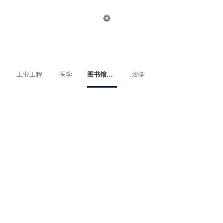

登录
注册
工业工程
医学
图书馆、情报与档案管理
农学