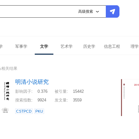
高级搜索
学
军事学
文学
艺术学
历史学
信息工程
理学
条相关结果
明清小说研究
影响因子
:
0.376
被引量
:
15442
搜索指数
:
9924
发文量
:
3559
CSTPCD
PKU