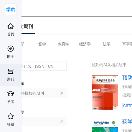
中文期刊
首页
全部
哲学
教育学
经济学
法学
军事
助手
找到约24条相关结果
预
期刊
数据库
影响
中国科技核心期刊
搜索
学者
CST
首字母
药
Y
收藏
影响