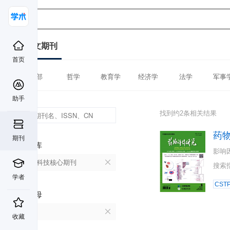
中文期刊
首页
全部
哲学
教育学
经济学
法学
军事
助手
找到约2条相关结果
药
期刊
数据库
影响
中国科技核心期刊
搜索
学者
CST
首字母
Y
收藏