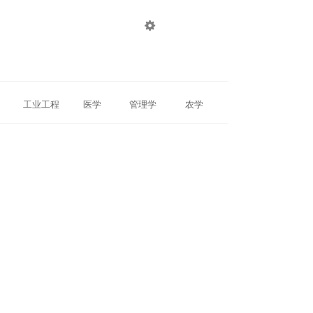

登录
注册
工业工程
医学
管理学
农学