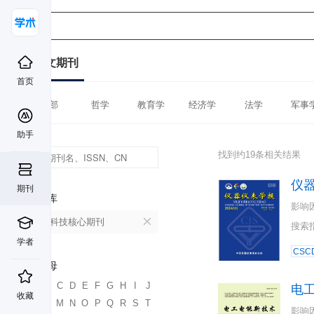
中文期刊
首页
全部
哲学
教育学
经济学
法学
军事
助手
找到约19条相关结果
仪
期刊
数据库
影响
中国科技核心期刊
搜索
学者
CSC
首字母
A
B
C
D
E
F
G
H
I
J
电
收藏
K
L
M
N
O
P
Q
R
S
T
影响