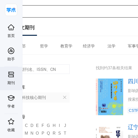
中文期刊
首页
全部
哲学
教育学
经济学
法学
军事
助手
找到约37条相关结果
四
期刊
数据库
影响
中国科技核心期刊
搜索
学者
CST
首字母
A
B
C
D
E
F
G
H
I
J
辽
收藏
K
L
M
N
O
P
Q
R
S
T
影响