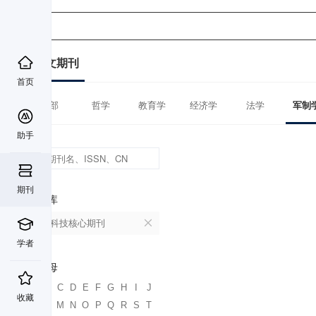
中文期刊
首页
全部
哲学
教育学
经济学
法学
军制
助手
期刊
数据库
中国科技核心期刊
学者
首字母
A
B
C
D
E
F
G
H
I
J
收藏
K
L
M
N
O
P
Q
R
S
T