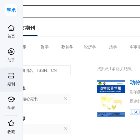
中文期刊
首页
全部
哲学
教育学
经济学
法学
军事
助手
找到约1条相关结果
动
期刊
数据库
影响
北大核心期刊
搜索
学者
CSC
首字母
D
收藏