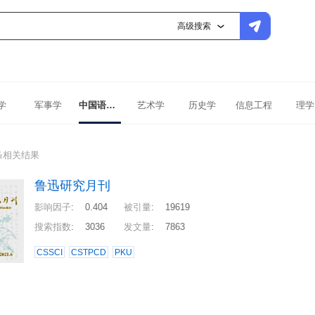
高级搜索
学
军事学
中国语言文学
艺术学
历史学
信息工程
理学
条相关结果
鲁迅研究月刊
影响因子
:
0.404
被引量
:
19619
搜索指数
:
3036
发文量
:
7863
CSSCI
CSTPCD
PKU