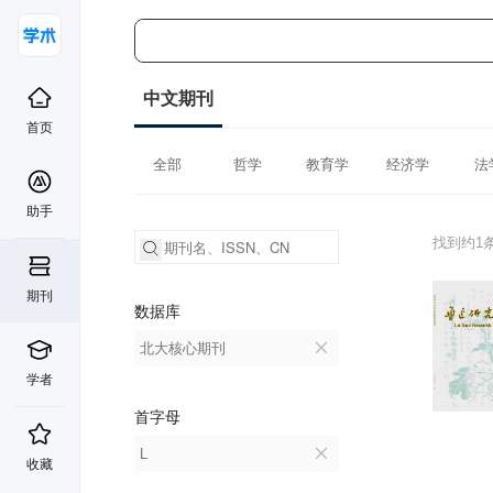
中文期刊
首页
全部
哲学
教育学
经济学
法
助手
找到约1
期刊
数据库
北大核心期刊
学者
首字母
L
收藏