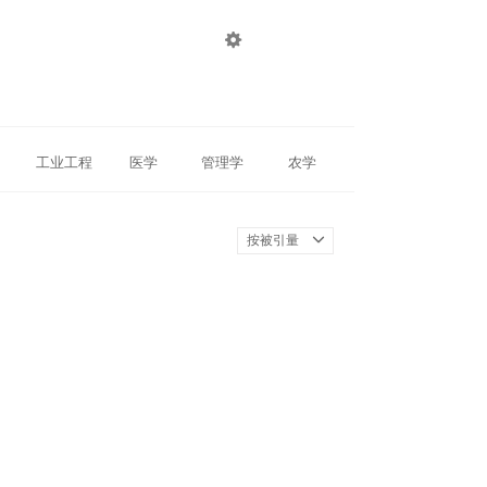

登录
注册
工业工程
医学
管理学
农学
按被引量